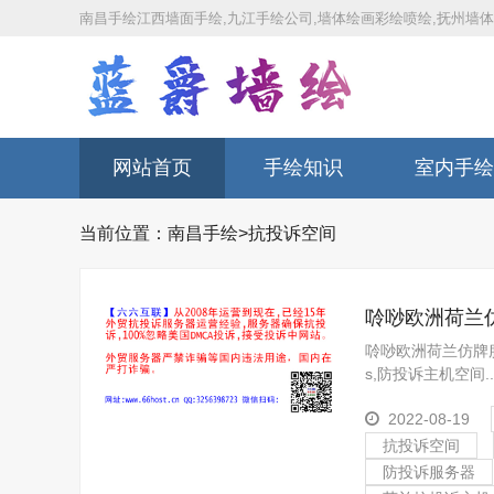
南昌手绘江西墙面手绘,九江手绘公司,墙体绘画彩绘喷绘,抚州墙
网站首页
手绘知识
室内手绘
当前位置：
南昌手绘
>
抗投诉空间
唥唦欧洲荷兰仿
诉服务器,免投
唥唦欧洲荷兰仿牌服
s,防投诉主机空间..
2022-08-19
抗投诉空间
防投诉服务器