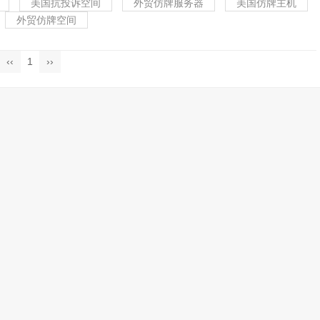
美国抗投诉空间
外贸仿牌服务器
美国仿牌主机
外贸仿牌空间
‹‹
1
››